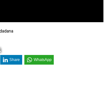
udadana
a
Share
WhatsApp