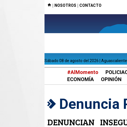
|
|
NOSOTROS
CONTACTO
sábado 08 de agosto del 2026 | Aguascalient
#AlMomento
POLICIA
ECONOMÍA
OPINIÓN
Denuncia 
DENUNCIAN INSEG