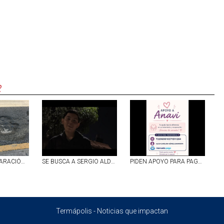
R
DEFICIENTE REPARACIÓN DE BACHE EN CALLE LÓPEZ VELARDE EN EL PRIMER CUADRO DE AGUASCALIENTES
SE BUSCA A SERGIO ALDAIR LÓPEZ GARCÍA DE 16 AÑOS, DESAPARECIDO EN JALISCO
PIDEN APOYO PARA PAGAR GASTOS MÉDICOS DE UNA PEQUEÑA QUE SUFRIÓ UN DERRAME CEREBRAL
Termápolis - Noticias que impactan