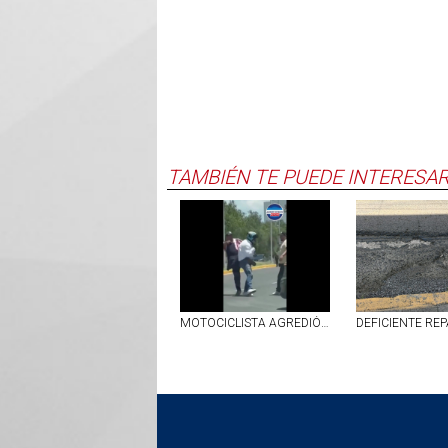
TAMBIÉN TE PUEDE INTERESA
MOTOCICLISTA AGREDIÓ A UNOS ABUELITOS EN JESÚS MARÍA Y TERMINÓ SIENDO GOLPEADO | VIDEO