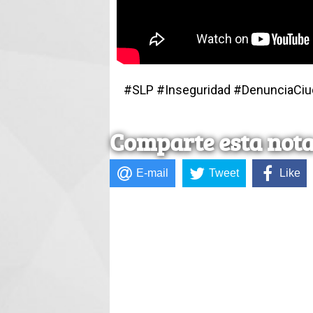
#SLP #Inseguridad #DenunciaCi
Comparte esta not
E-mail
Tweet
Like