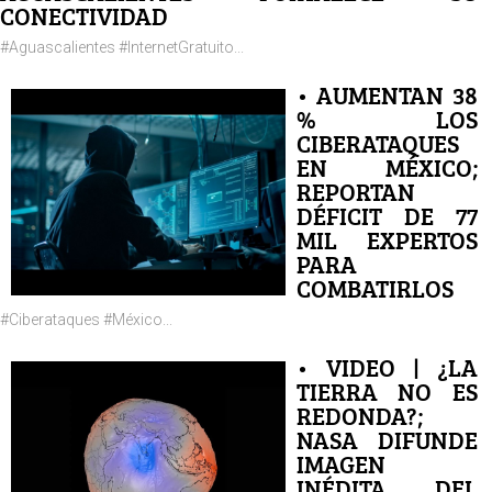
CONECTIVIDAD
#Aguascalientes #InternetGratuito...
• AUMENTAN 38
% LOS
CIBERATAQUES
EN MÉXICO;
REPORTAN
DÉFICIT DE 77
MIL EXPERTOS
PARA
COMBATIRLOS
#Ciberataques #México...
• VIDEO | ¿LA
TIERRA NO ES
REDONDA?;
NASA DIFUNDE
IMAGEN
INÉDITA DEL