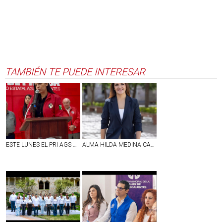
TAMBIÉN TE PUEDE INTERESAR
ESTE LUNES EL PRI AGS RECIBIRÁ FÓRMULAS DE ASPIRANTES A LA PRESIDENCIA Y SECRETARÍA GENERAL DEL CDE: LESLIE ATILANO
ALMA HILDA MEDINA CALIFICA COMO 'LEY CENSURA' Y 'GRAN TRAMPA' LA INICIATIVA DE DERECHO DE AUDIENCIAS