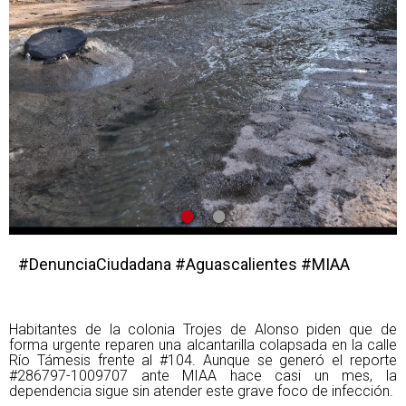
•
•
#DenunciaCiudadana #Aguascalientes #MIAA
Habitantes de la colonia Trojes de Alonso piden que de
forma urgente reparen una alcantarilla colapsada en la calle
Río Támesis frente al #104. Aunque se generó el reporte
#286797-1009707 ante MIAA hace casi un mes, la
dependencia sigue sin atender este grave foco de infección.