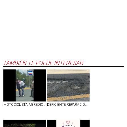
TAMBIÉN TE PUEDE INTERESAR
MOTOCICLISTA AGREDIÓ A UNOS ABUELITOS EN JESÚS MARÍA Y TERMINÓ SIENDO GOLPEADO | VIDEO
DEFICIENTE REPARACIÓN DE BACHE EN CALLE LÓPEZ VELARDE EN EL PRIMER CUADRO DE AGUASCALIENTES