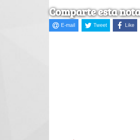
Comparte esta not
E-mail
Tweet
Like