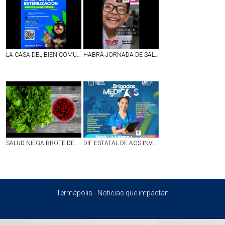
LA CASA DEL BIEN COMÚN MUJERES ILUSTRES EN AGS SERÁ SEDE DE LA JORNADA DE ESTERILIZACIÓN CANINA Y FELINA
HABRÁ JORNADA DE SALUD VISUAL EN TEPEZALÁ
SALUD NIEGA BROTE DE DIARREA EXPLOSIVA EN MÉXICO; `NO HAY MOTIVO DE ALARMA´
DIF ESTATAL DE AGS INVITA A LAS FAMILIAS DE VILLA JUÁREZ A BRIGADA MÉDICA GRATUITA ESTE 8 DE AGOSTO
Termápolis - Noticias que impactan