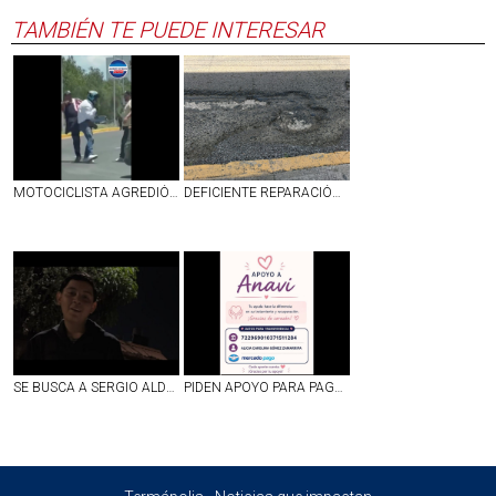
TAMBIÉN TE PUEDE INTERESAR
MOTOCICLISTA AGREDIÓ A UNOS ABUELITOS EN JESÚS MARÍA Y TERMINÓ SIENDO GOLPEADO | VIDEO
DEFICIENTE REPARACIÓN DE BACHE EN CALLE LÓPEZ VELARDE EN EL PRIMER CUADRO DE AGUASCALIENTES
SE BUSCA A SERGIO ALDAIR LÓPEZ GARCÍA DE 16 AÑOS, DESAPARECIDO EN JALISCO
PIDEN APOYO PARA PAGAR GASTOS MÉDICOS DE UNA PEQUEÑA QUE SUFRIÓ UN DERRAME CEREBRAL