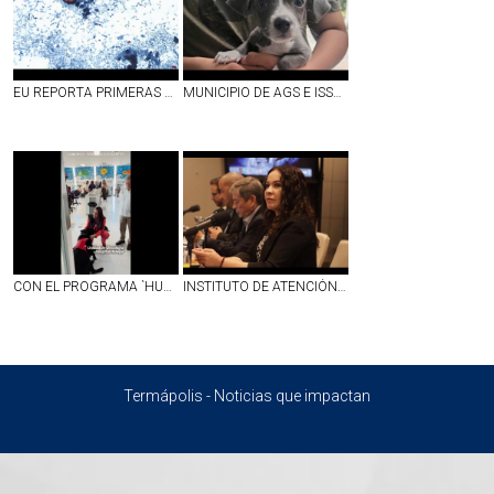
EU REPORTA PRIMERAS DOS MUERTES POR `DIARREA EXPLOSIVA´ A CAUSA DE CYCLOSPORA; SUMAN MÁS DE 4 MIL CASOS CONFIRMADOS
MUNICIPIO DE AGS E ISSEA REALIZARÁN ESTERILIZACIONES GRATUITAS EN LA COLONIA LA SOLEDAD
CON EL PROGRAMA `HUELLAS´ PERRITOS DE ASISTENCIA DARÁN APOYO EMOCIONAL A NIÑOS CON CÁNCER EN EL CHMH | VIDEO
INSTITUTO DE ATENCIÓN INTEGRAL DE ENFERMEDADES RENALES COMIENZA A DAR RESULTADOS CON LA DISMINUCIÓN DE NUEVOS CASOS EN AGUASCALIENTES
Termápolis - Noticias que impactan