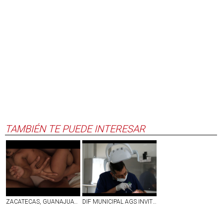
TAMBIÉN TE PUEDE INTERESAR
ZACATECAS, GUANAJUATO, HIDALGO, PUEBLA, GUERRERO, OAXACA Y CHIAPAS LOS ESTADOS CON MAYOR MORTALIDAD INFANTIL EN MÉXICO
DIF MUNICIPAL AGS INVITA A LA CIUDADANÍA A PARTICIPAR EN LAS PRÓXIMAS BRIGADAS MÉDICAS GRATUITAS