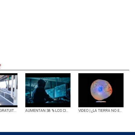
R
CON INTERNET GRATUITO EN ESCUELAS, CAMIONES Y ESPACIOS PÚBLICOS, AGUASCALIENTES FORTALECE SU CONECTIVIDAD
AUMENTAN 38 % LOS CIBERATAQUES EN MÉXICO; REPORTAN DÉFICIT DE 77 MIL EXPERTOS PARA COMBATIRLOS
VIDEO | ¿LA TIERRA NO ES REDONDA?; NASA DIFUNDE IMAGEN INÉDITA DEL PLANETA Y ASÍ DE IMPRESIONANTE LUCE