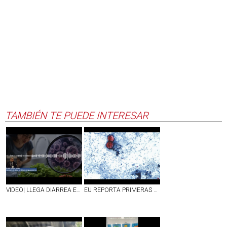
TAMBIÉN TE PUEDE INTERESAR
VIDEO| LLEGA DIARREA EXPLOSIVA A AGS
EU REPORTA PRIMERAS DOS MUERTES POR `DIARREA EXPLOSIVA´ A CAUSA DE CYCLOSPORA; SUMAN MÁS DE 4 MIL CASOS CONFIRMADOS