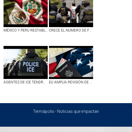
MÉXICO Y PERÚ RESTABLECEN RELACIONES DIPLOMÁTICAS
CRECE EL NÚMERO DE FAMILIAS SEPARADAS POR ICE; 17 MIL DETENIDOS SON PADRES DE NIÑOS ESTADOUNIDENSES
AGENTES DE ICE TENDRÁN CÁMARAS CORPORALES PARA FINALES DE SEPTIEMBRE; PUBLICARÁN VIDEOS SOLO SI RESPONDEN A `INTERESES´ DE LA AGENCIA
EU AMPLÍA REVISIÓN DE REDES SOCIALES PARA VISAS; INCLUYE A CIERTOS MEXICANOS Y PERIODISTAS EXTRANJEROS
Termápolis - Noticias que impactan