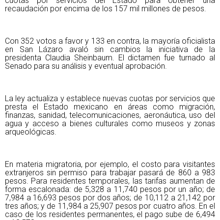
cuotas por servicios del Estado para obtener una
recaudación por encima de los 157 mil millones de pesos.
Con 352 votos a favor y 133 en contra, la mayoría oficialista
en San Lázaro avaló sin cambios la iniciativa de la
presidenta Claudia Sheinbaum. El dictamen fue turnado al
Senado para su análisis y eventual aprobación.
La ley actualiza y establece nuevas cuotas por servicios que
presta el Estado mexicano en áreas como migración,
finanzas, sanidad, telecomunicaciones, aeronáutica, uso del
agua y acceso a bienes culturales como museos y zonas
arqueológicas.
En materia migratoria, por ejemplo, el costo para visitantes
extranjeros sin permiso para trabajar pasará de 860 a 983
pesos. Para residentes temporales, las tarifas aumentan de
forma escalonada: de 5,328 a 11,740 pesos por un año; de
7,984 a 16,693 pesos por dos años; de 10,112 a 21,142 por
tres años; y de 11,984 a 25,907 pesos por cuatro años. En el
caso de los residentes permanentes, el pago sube de 6,494