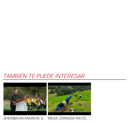
TAMBIÉN TE PUEDE INTERESAR
SHEINBAUM ANUNCIA QUE CAMBIARÁ EL NOMBRE DEL PASO DE CORTÉS POR 'PASO DE LOS PUEBLOS INDÍGENAS´
MEGA JORNADA NACIONAL DE REFORESTACIÓN EN MÉXICO PARA PLANTAR 6.6 MILLONES DE ÁRBOLES EN UN DÍA