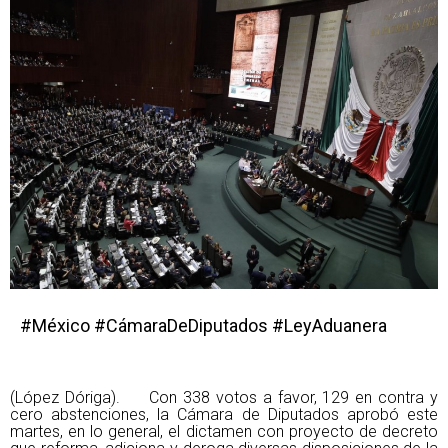
#México #CámaraDeDiputados #LeyAduanera
(López Dóriga). Con 338 votos a favor, 129 en contra y
cero abstenciones, la Cámara de Diputados aprobó este
martes, en lo general, el dictamen con proyecto de decreto