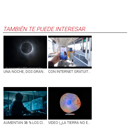
TAMBIÉN TE PUEDE INTERESAR
UNA NOCHE, DOS GRANDES ESPECTÁCULOS ASTRONÓMICOS: ECLIPSE TOTAL DE SOL Y LLUVIA DE ESTRELLAS
CON INTERNET GRATUITO EN ESCUELAS, CAMIONES Y ESPACIOS PÚBLICOS, AGUASCALIENTES FORTALECE SU CONECTIVIDAD
AUMENTAN 38 % LOS CIBERATAQUES EN MÉXICO; REPORTAN DÉFICIT DE 77 MIL EXPERTOS PARA COMBATIRLOS
VIDEO | ¿LA TIERRA NO ES REDONDA?; NASA DIFUNDE IMAGEN INÉDITA DEL PLANETA Y ASÍ DE IMPRESIONANTE LUCE