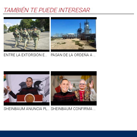
TAMBIÉN TE PUEDE INTERESAR
ENTRE LA EXTORSIÓN EN LA ZONA AGUACATERA ARMAN APANTALLAJE
PASAN DE LA ORDEÑA A TENER SUS REFINERÍAS
SHEINBAUM ANUNCIA PLAN DE ACCIÓN PARA REANUDAR EXPORTACIÓN DE AGUACATE A EU; SE VA A REFORZAR SEGURIDAD EN MICHOACÁN, DICE
SHEINBAUM CONFIRMA QUE EL PAPA LEÓN XIV NO VISITARÁ MÉXICO DURANTE SU GIRA POR LATINOAMÉRICA