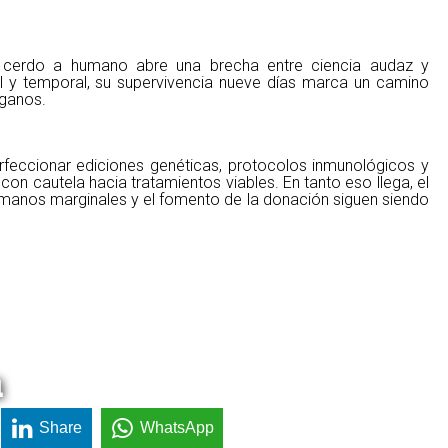
e cerdo a humano abre una brecha entre ciencia audaz y
gil y temporal, su supervivencia nueve días marca un camino
rganos.
rfeccionar ediciones genéticas, protocolos inmunológicos y
con cautela hacia tratamientos viables. En tanto eso llega, el
umanos marginales y el fomento de la donación siguen siendo
a
Share
WhatsApp