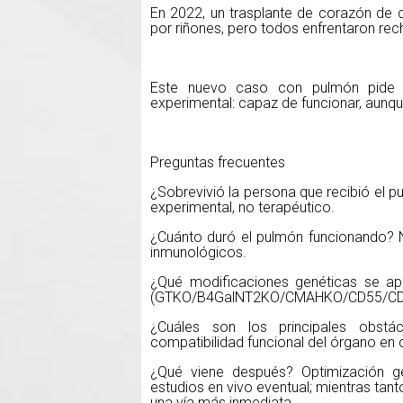
En 2022, un trasplante de corazón de 
por riñones, pero todos enfrentaron rech
Este nuevo caso con pulmón pide 
experimental: capaz de funcionar, aun
Preguntas frecuentes
¿Sobrevivió la persona que recibió el p
experimental, no terapéutico.
¿Cuánto duró el pulmón funcionando? 
inmunológicos.
¿Qué modificaciones genéticas se apl
(GTKO/B4GalNT2KO/CMAHKO/CD55/CD46/
¿Cuáles son los principales obstác
compatibilidad funcional del órgano en 
¿Qué viene después? Optimización ge
estudios en vivo eventual; mientras tan
una vía más inmediata.