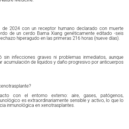
yo de 2024 con un receptor humano declarado con muerte
ierdo de un cerdo Bama Xiang genéticamente editado -seis
echazo hiperagudo en las primeras 216 horas (nueve días).
ó sin infecciones graves ni problemas inmediatos, aunque
r acumulación de líquidos y daño progresivo por anticuerpos
xenotrasplante?
cto con el entorno externo: aire, gases, patógenos,
unológico es extraordinariamente sensible y activo, lo que lo
ancia inmunológica en xenotrasplantes.