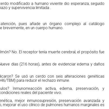
cerdo modificado a humano viviente dio esperanza, seguido
azo y supervivencia limitada .
atención, pues añade un órgano complejo al catálogo
que brevemente, en un cuerpo humano.
ulmón? No. El receptor tenía muerte cerebral; el propósito fue
Nueve días (216 horas), antes de evidenciar edema y daños
icaron? Se usó un cerdo con seis alteraciones genéticas
TBM) para reducir el rechazo inmune.
ulos? Inmunorreacción activa, edema, preservación, y
condiciones reales del paciente vivo.
nética, mejor inmunosupresión, preservación avanzada y
to, mejorar el uso clínico de pulmones humanos marginales es