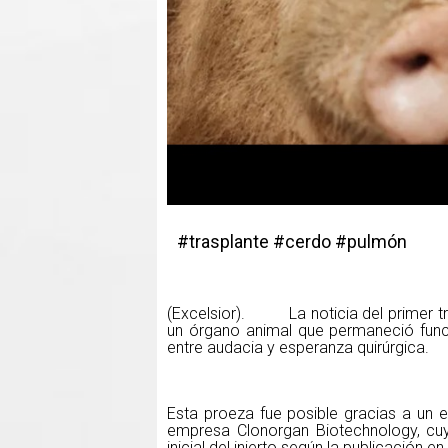
#trasplante #cerdo #pulmón
(Excelsior). La noticia del primer t
un órgano animal que permaneció func
entre audacia y esperanza quirúrgica.
Esta proeza fue posible gracias a un 
empresa Clonorgan Biotechnology, cuy
inicial del injerto según la publicación e