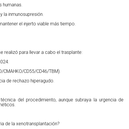
s humanas.
 y la inmunosupresión.
antener el injerto viable más tiempo.
e realizó para llevar a cabo el trasplante:
2024.
KO/CMAHKO/CD55/CD46/TBM).
ncia de rechazo hiperagudo.
 técnica del procedimiento, aunque subraya la urgencia de
néticos.
ria de la xenotransplantación?