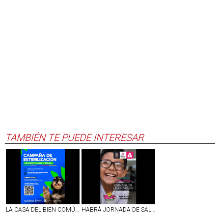
TAMBIÉN TE PUEDE INTERESAR
LA CASA DEL BIEN COMÚN MUJERES ILUSTRES EN AGS SERÁ SEDE DE LA JORNADA DE ESTERILIZACIÓN CANINA Y FELINA
HABRÁ JORNADA DE SALUD VISUAL EN TEPEZALÁ